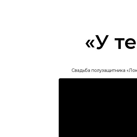
OLEG LEDNEV
«У т
Свадьба полузащитника «Ло