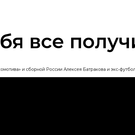
ебя все получ
комотива» и сборной России Алексея Батракова и экс‑футб