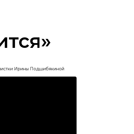
ится»
олистки Ирины Подшибякиной