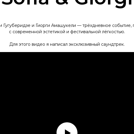
 Гугуберидзе и Гиорги Амашукели — трёхдневное событие, г
с современной эстетикой и фестивальной лёгкостью.
Для этого видео я написал эксклюзивный саундтрек.