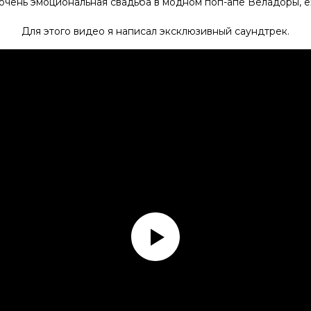
очень эмоциональная свадьба в модном поп-апе Веладоры, e
Для этого видео я написал эксклюзивный саундтрек.