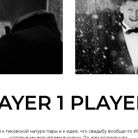
AYER 1 PLAYE
 к гиковской натуре пары и к идее, что свадьбу вообще-то 
которые мы все играем в жизни. Да, вам подмигнули.