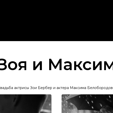
Зоя и Макси
вадьба актрисы Зои Бербер и актера Максима Белобородов