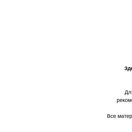
OLEG LEDNEV
Зд
Дл
реко
Все мате