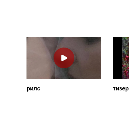
рилс
тизер