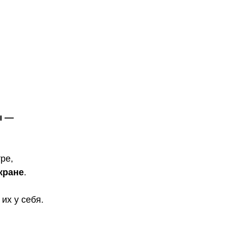
ы —
ре,
кране
.
 их у себя.